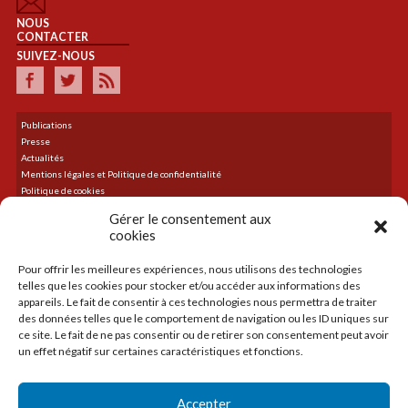
NOUS
CONTACTER
SUIVEZ-NOUS
Publications
Presse
Actualités
Mentions légales et Politique de confidentialité
Politique de cookies
Plan du site
Gérer le consentement aux
cookies
Pour offrir les meilleures expériences, nous utilisons des technologies
DERNIER TWEET
telles que les cookies pour stocker et/ou accéder aux informations des
Le flux Twitter n’est pas disponible pour le moment.
appareils. Le fait de consentir à ces technologies nous permettra de traiter
des données telles que le comportement de navigation ou les ID uniques sur
ce site. Le fait de ne pas consentir ou de retirer son consentement peut avoir
un effet négatif sur certaines caractéristiques et fonctions.
ACCUEIL
LA CMA
Accepter