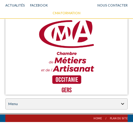
ACTUALITÉS
FACEBOOK
NOUS CONTACTER
GO
CMA FORMATION
Chambre des Métiers et de l'Artisanat du Gers
TO
MAIN
NAVIGATION
Skip
to
content
HOME
/
PLAN DU SITE