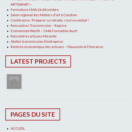
ARTISANAT »
Fermeture CMA 26 décembre
Salon régional des Métiers d’art à Condom
Conférence : Préparer sa retraite, c’est essentiel !
Rencontres Transmission – Reprise
Evénement Würth – CMA Formation Auch
Rencontres artisans Mirande
Atelier transmission d’entreprise
Rentrée économique des artisans – Mauvezin & Fleurance
LATEST PROJECTS
PAGES DU SITE
ACCUEIL