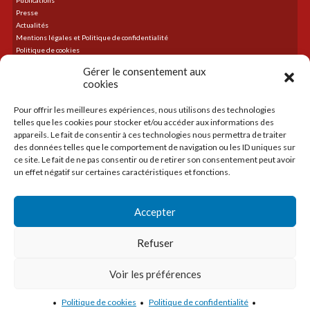
Publications
Presse
Actualités
Mentions légales et Politique de confidentialité
Politique de cookies
Plan du site
Gérer le consentement aux
cookies
Pour offrir les meilleures expériences, nous utilisons des technologies
DERNIER TWEET
telles que les cookies pour stocker et/ou accéder aux informations des
Le flux Twitter n’est pas disponible pour le moment.
appareils. Le fait de consentir à ces technologies nous permettra de traiter
des données telles que le comportement de navigation ou les ID uniques sur
ce site. Le fait de ne pas consentir ou de retirer son consentement peut avoir
un effet négatif sur certaines caractéristiques et fonctions.
ACCUEIL
LA CMA
Accepter
CRÉER
TRANSMETTRE
Refuser
SE DÉVELOPPER
SE FORMER
Voir les préférences
FORMALITÉS
Politique de cookies
Politique de confidentialité
design :
micromu.fr
2017 © CMA Gers