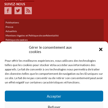
SUIVEZ-NOUS
Publications
Presse
Actualités
Mentions légales et Politique de confidentialité
Politique de cookies
Plan du site
Gérer le consentement aux
cookies
Pour offrir les meilleures expériences, nous utilisons des technologies
DERNIER TWEET
telles que les cookies pour stocker et/ou accéder aux informations des
Le flux Twitter n’est pas disponible pour le moment.
appareils. Le fait de consentir à ces technologies nous permettra de traiter
des données telles que le comportement de navigation ou les ID uniques sur
ce site. Le fait de ne pas consentir ou de retirer son consentement peut avoir
un effet négatif sur certaines caractéristiques et fonctions.
ACCUEIL
LA CMA
Accepter
CRÉER
TRANSMETTRE
Refuser