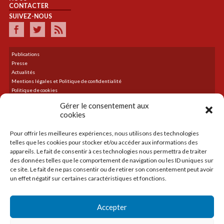
CONTACTER
SUIVEZ-NOUS
Publications
Presse
Actualités
Mentions légales et Politique de confidentialité
Politique de cookies
Plan du site
Gérer le consentement aux
cookies
Pour offrir les meilleures expériences, nous utilisons des technologies
DERNIER TWEET
telles que les cookies pour stocker et/ou accéder aux informations des
Le flux Twitter n’est pas disponible pour le moment.
appareils. Le fait de consentir à ces technologies nous permettra de traiter
des données telles que le comportement de navigation ou les ID uniques sur
ce site. Le fait de ne pas consentir ou de retirer son consentement peut avoir
un effet négatif sur certaines caractéristiques et fonctions.
ACCUEIL
LA CMA
Accepter
CRÉER
TRANSMETTRE