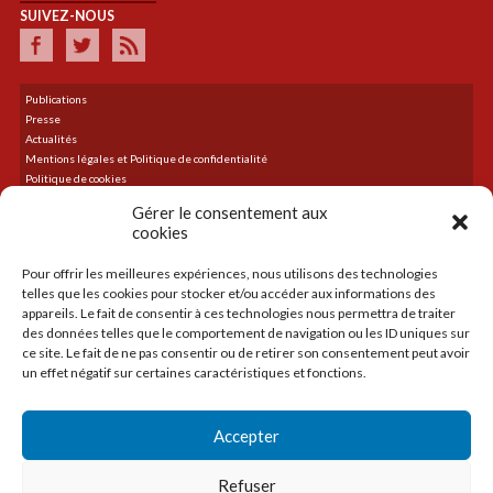
SUIVEZ-NOUS
Publications
Presse
Actualités
Mentions légales et Politique de confidentialité
Politique de cookies
Plan du site
Gérer le consentement aux
cookies
Pour offrir les meilleures expériences, nous utilisons des technologies
DERNIER TWEET
telles que les cookies pour stocker et/ou accéder aux informations des
Le flux Twitter n’est pas disponible pour le moment.
appareils. Le fait de consentir à ces technologies nous permettra de traiter
des données telles que le comportement de navigation ou les ID uniques sur
ce site. Le fait de ne pas consentir ou de retirer son consentement peut avoir
un effet négatif sur certaines caractéristiques et fonctions.
ACCUEIL
LA CMA
Accepter
CRÉER
TRANSMETTRE
Refuser