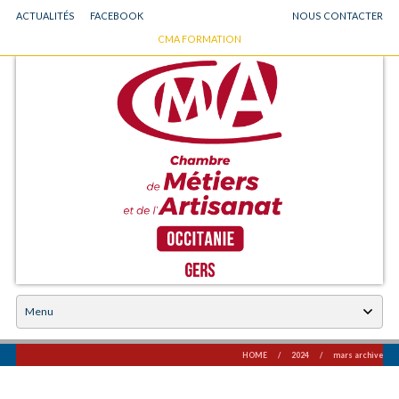
ACTUALITÉS
FACEBOOK
NOUS CONTACTER
GO
CMA FORMATION
Chambre des Métiers et de l'Artisanat du Gers
TO
MAIN
NAVIGATION
Skip
to
content
HOME
/
2024
/
mars archive