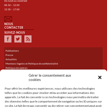
Du lundi au vendredi
08:30 – 12:00
13:30 – 17:00
NOUS
CONTACTER
SUIVEZ-NOUS
Publications
Presse
Actualités
Mentions légales et Politique de confidentialité
Politique de cookies
Plan du site
Gérer le consentement aux
cookies
Pour offrir les meilleures expériences, nous utilisons des technologies
DERNIER TWEET
telles que les cookies pour stocker et/ou accéder aux informations des
Le flux Twitter n’est pas disponible pour le moment.
appareils. Le fait de consentir à ces technologies nous permettra de traiter
des données telles que le comportement de navigation ou les ID uniques sur
ce site. Le fait de ne pas consentir ou de retirer son consentement peut avoir