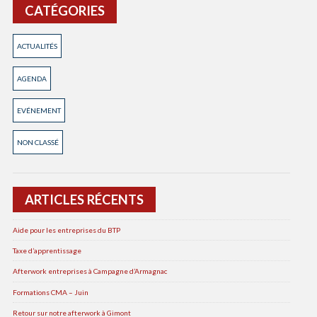
février
Géron
CATÉGORIES
2025
2025
–
Inscriptions
ACTUALITÉS
ouvertes
AGENDA
EVÉNEMENT
NON CLASSÉ
ARTICLES RÉCENTS
Aide pour les entreprises du BTP
Taxe d’apprentissage
Afterwork entreprises à Campagne d’Armagnac
Formations CMA – Juin
Retour sur notre afterwork à Gimont