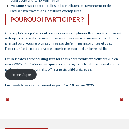
établissement “CMA Formation”
Madame Engagée
pour celles qui contribuent au rayonnement de
l’artisanat à travers des initiatives exemplaires.
POURQUOI PARTICIPER ?
Ces trophées représentent une occasion exceptionnelle de mettre en avant
votre parcours et de recevoir une reconnaissance au niveau national. En y
prenant part, vous rejoignez un réseau de femmes inspirantes et avez
l’opportunité de partager votre expérience auprès d’un large public.
Les lauréates seront distinguées lors de la cérémonie officielle prévue en
mars 2025. Cet événement, qui réunit des figures clés de l’artisanat et des
partenaires institutionnels, offre une visibilité précieuse.
Je participe
Les candidatures sont ouvertes jusqu’au 10 février 2025.
Formation
Salon
se
région
préparer
des
à
Métie
l’export
d’Art
janvier-
à