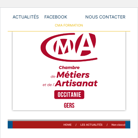
ACTUALITÉS
FACEBOOK
NOUS CONTACTER
GO
CMA FORMATION
Chambre des Métiers et de l'Artisanat du Gers
TO
MAIN
NAVIGATION
Skip
to
HOME
/
LES ACTUALITÉS
/
Non classé
content