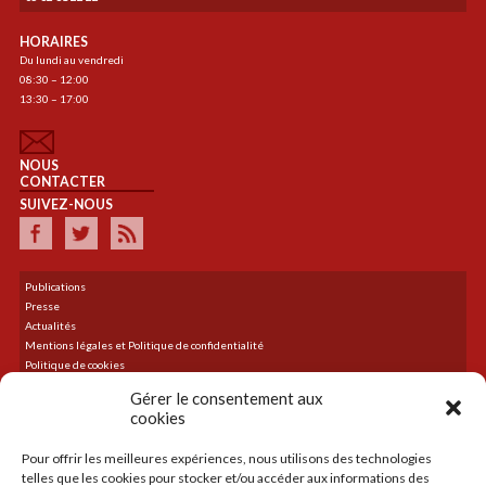
HORAIRES
Du lundi au vendredi
08:30 – 12:00
13:30 – 17:00
NOUS
CONTACTER
SUIVEZ-NOUS
Publications
Presse
Actualités
Mentions légales et Politique de confidentialité
Politique de cookies
Plan du site
Gérer le consentement aux
cookies
Pour offrir les meilleures expériences, nous utilisons des technologies
DERNIER TWEET
telles que les cookies pour stocker et/ou accéder aux informations des