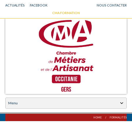
ACTUALITÉS
FACEBOOK
NOUS CONTACTER
GO
CMA FORMATION
Chambre des Métiers et de l'Artisanat du Gers
TO
MAIN
NAVIGATION
Skip
to
content
HOME
/
FORMALITÉS