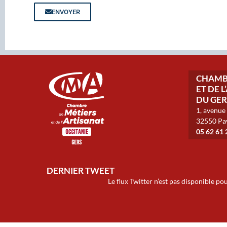
ENVOYER
CHAMBR
ET DE 
DU GER
1, avenue
32550 Pa
05 62 61 
DERNIER TWEET
Le flux Twitter n’est pas disponible p