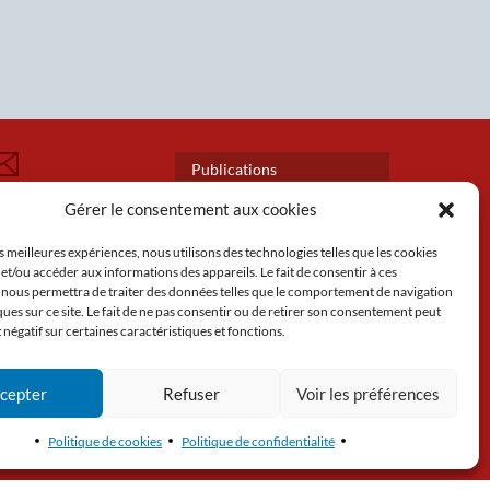
Publications
OUS
Presse
Gérer le consentement aux cookies
ONTACTER
Actualités
Mentions légales et
UIVEZ-NOUS
es meilleures expériences, nous utilisons des technologies telles que les cookies
Politique de confidentialité
et/ou accéder aux informations des appareils. Le fait de consentir à ces
Politique de cookies
 nous permettra de traiter des données telles que le comportement de navigation
Plan du site
ques sur ce site. Le fait de ne pas consentir ou de retirer son consentement peut
t négatif sur certaines caractéristiques et fonctions.
cepter
Refuser
Voir les préférences
Politique de cookies
Politique de confidentialité