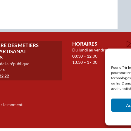
HORAIRES
E DES MÉTIERS
Du lundi au vendredi
N
L’ARTISANAT
08:30 – 12:00
C
S
13:30 – 17:00
 de la république
S
Pour offrir l
vie
pour stocker 
22 22
technologies
ou les ID uni
avoir un effe
our le moment.
Ac