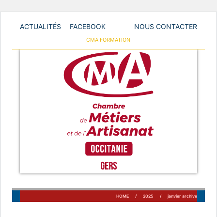
ACTUALITÉS
FACEBOOK
NOUS CONTACTER
GO
CMA FORMATION
Chambre des Métiers et de l'Artisanat du Gers
TO
MAIN
NAVIGATION
Skip
to
HOME
/
2025
/
janvier archive
content