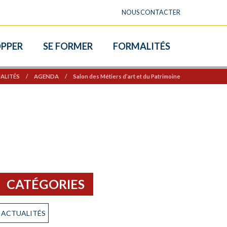
NOUS CONTACTER
OPPER
SE FORMER
FORMALITÉS
ALITÉS
/
AGENDA
/
Salon des Métiers d’art et du Patrimoine
CATÉGORIES
ACTUALITÉS