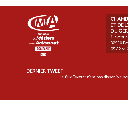
Salon
des
Métiers
CHAMBR
d’Art
ET DE 
et
DU GER
du
Patrimoine
1, avenue
–
32550 Pa
Auch
05 62 61 
DERNIER TWEET
Le flux Twitter n’est pas disponible p
design :
micromu.fr
2017 © CMA Gers