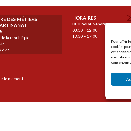
Transmiss
Reprise
d’entrepri
HORAIRES
E DES MÉTIERS
–
Du lundi au vendredi
N
L’ARTISANAT
17
08:30 – 12:00
C
S
novembre
13:30 – 17:00
2025
 de la république
S
Pour offrir 
vie
cookies pour
22 22
ces technolo
navigation ou
consentement
our le moment.
Ac
ACCUEIL
LA CMA
CRÉER
TRANSME