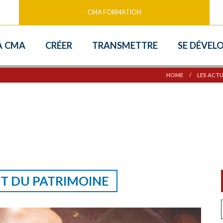
CMA FORMATION
ip
A CMA
CRÉER
TRANSMETTRE
SE DÉVEL
o
HOME
/
LES ACTU
ontent
ET DU PATRIMOINE