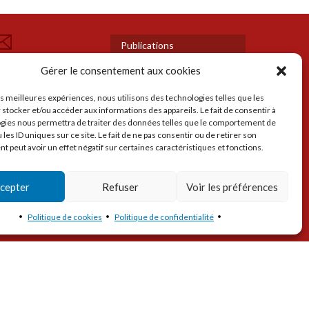
ion
se
Publications
OUS
Presse
Gérer le consentement aux cookies
ONTACTER
Actualités
Mentions légales et
UIVEZ-NOUS
les meilleures expériences, nous utilisons des technologies telles que les
Politique de confidentialité
 stocker et/ou accéder aux informations des appareils. Le fait de consentir à
Politique de cookies
gies nous permettra de traiter des données telles que le comportement de
Plan du site
 les ID uniques sur ce site. Le fait de ne pas consentir ou de retirer son
 peut avoir un effet négatif sur certaines caractéristiques et fonctions.
cepter
Refuser
Voir les préférences
Politique de cookies
Politique de confidentialité
TTRE
SE DÉVELOPPER
SE FORMER
FORMALITÉS