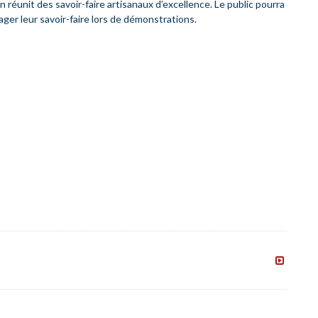
lon réunit des savoir-faire artisanaux d’excellence. Le public pourra
ager leur savoir-faire lors de démonstrations.
Les
Rencontr
de
la