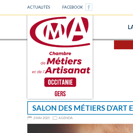
GO
ACTUALITÉS
FACEBOOK
Chambre des Métiers et de l'Artisanat du Gers
TO
Sk
L
MAIN
t
c
NAVIGATION
SALON DES MÉTIERS D’ART 
2 MAI 2025
AGENDA