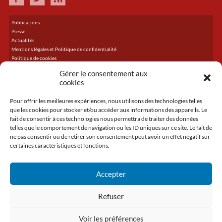
Publications
Presse
Actualités
Mentions légales et Politique de confidentialité
Politique de cookies
Plan du site
Gérer le consentement aux
cookies
Pour offrir les meilleures expériences, nous utilisons des technologies telles
DERNIER TWEET
que les cookies pour stocker et/ou accéder aux informations des appareils. Le
Le flux Twitter n’est pas disponible pour le moment.
fait de consentir à ces technologies nous permettra de traiter des données
telles que le comportement de navigation ou les ID uniques sur ce site. Le fait de
ne pas consentir ou de retirer son consentement peut avoir un effet négatif sur
certaines caractéristiques et fonctions.
ACCUEIL
LA CMA
Accepter
CRÉER
TRANSMETTRE
Refuser
SE DÉVELOPPER
SE FORMER
Voir les préférences