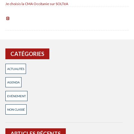
Je choisis la CMA Occitanie sur SOLTéA
Partenariat
Chambre
d’Agriculture
et
CMA
CATÉGORIES
ACTUALITÉS
AGENDA
EVÉNEMENT
NON CLASSÉ
ARTICLES RÉCENTS