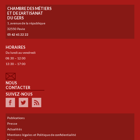
CHAMBRE DES MÉTIERS
ET DE L’ARTISANAT
DU GERS
1, avenue de la république
32550 Pavie
05 62 61 22 22
HORAIRES
Du lundi au vendredi
08:30 – 12:00
13:30 – 17:00
NOUS
CONTACTER
SUIVEZ-NOUS
Publications
Presse
Actualités
Mentions légales et Politique de confidentialité