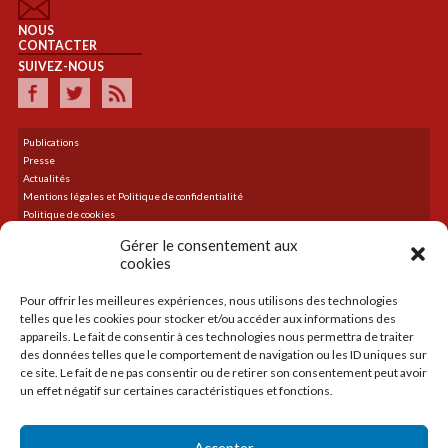
NOUS
CONTACTER
SUIVEZ-NOUS
Publications
Presse
Actualités
Mentions légales et Politique de confidentialité
Politique de cookies
Plan du site
Gérer le consentement aux
cookies
Pour offrir les meilleures expériences, nous utilisons des technologies
DERNIER TWEET
telles que les cookies pour stocker et/ou accéder aux informations des
Le flux Twitter n’est pas disponible pour le moment.
appareils. Le fait de consentir à ces technologies nous permettra de traiter
des données telles que le comportement de navigation ou les ID uniques sur
ce site. Le fait de ne pas consentir ou de retirer son consentement peut avoir
un effet négatif sur certaines caractéristiques et fonctions.
ACCUEIL
LA CMA
Accepter