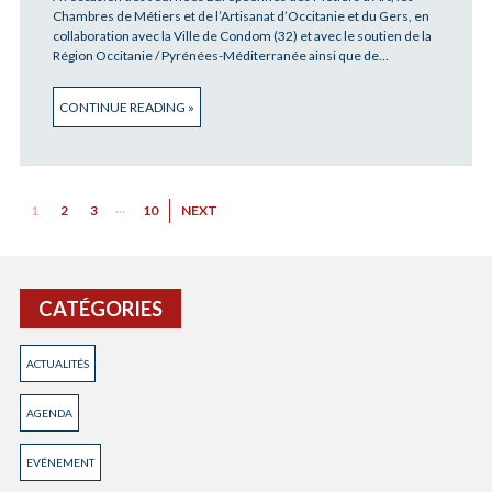
Chambres de Métiers et de l’Artisanat d’Occitanie et du Gers, en
collaboration avec la Ville de Condom (32) et avec le soutien de la
Région Occitanie / Pyrénées-Méditerranée ainsi que de…
CONTINUE READING »
…
1
2
3
10
NEXT
CATÉGORIES
ACTUALITÉS
AGENDA
EVÉNEMENT