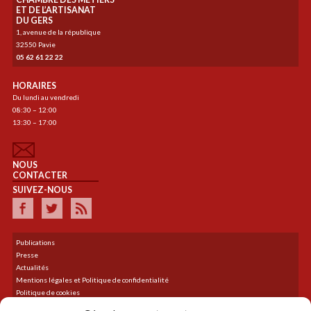
ET DE L’ARTISANAT
DU GERS
1, avenue de la république
32550 Pavie
05 62 61 22 22
HORAIRES
Du lundi au vendredi
08:30 – 12:00
13:30 – 17:00
NOUS
CONTACTER
SUIVEZ-NOUS
Publications
Presse
Actualités
Mentions légales et Politique de confidentialité
Politique de cookies
Plan du site