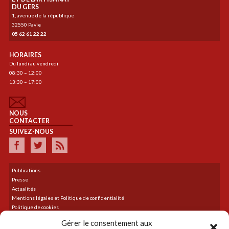
DU GERS
1, avenue de la république
32550 Pavie
05 62 61 22 22
HORAIRES
Du lundi au vendredi
08:30 – 12:00
13:30 – 17:00
NOUS
CONTACTER
SUIVEZ-NOUS
Publications
Presse
Actualités
Mentions légales et Politique de confidentialité
Politique de cookies
Plan du site
Gérer le consentement aux