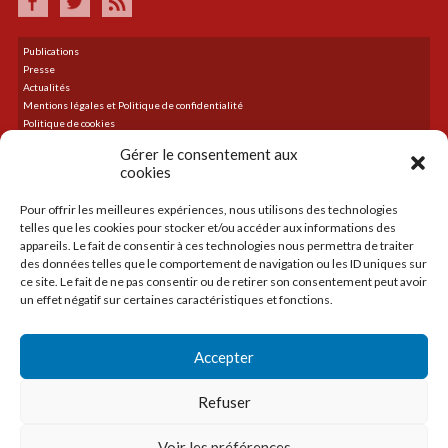
Publications
Presse
Actualités
Mentions légales et Politique de confidentialité
Politique de cookies
Plan du site
Gérer le consentement aux
cookies
Pour offrir les meilleures expériences, nous utilisons des technologies
DERNIER TWEET
telles que les cookies pour stocker et/ou accéder aux informations des
Le flux Twitter n’est pas disponible pour le moment.
appareils. Le fait de consentir à ces technologies nous permettra de traiter
des données telles que le comportement de navigation ou les ID uniques sur
ce site. Le fait de ne pas consentir ou de retirer son consentement peut avoir
un effet négatif sur certaines caractéristiques et fonctions.
ACCUEIL
LA CMA
Accepter
CRÉER
TRANSMETTRE
Refuser
SE DÉVELOPPER
SE FORMER
Voir les préférences