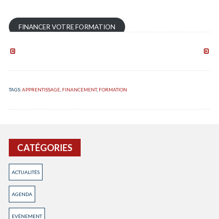
FINANCER VOTRE FORMATION
QualiRépar
Artisa
:
faites
un
le
nouveau
point
label
sur
TAGS:
APPRENTISSAGE
,
FINANCEMENT
,
FORMATION
qualité
vos
pour
usage
les
numér
réparateurs
CATÉGORIES
ACTUALITÉS
AGENDA
EVÉNEMENT