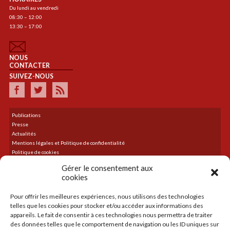
Du lundi au vendredi
08:30 – 12:00
13:30 – 17:00
NOUS
CONTACTER
SUIVEZ-NOUS
Publications
Presse
Actualités
Mentions légales et Politique de confidentialité
Politique de cookies
Plan du site
Gérer le consentement aux
cookies
Pour offrir les meilleures expériences, nous utilisons des technologies
DERNIER TWEET
telles que les cookies pour stocker et/ou accéder aux informations des
Le flux Twitter n’est pas disponible pour le moment.
appareils. Le fait de consentir à ces technologies nous permettra de traiter
des données telles que le comportement de navigation ou les ID uniques sur