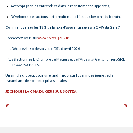
Accompagner les entreprises dans le recrutement d’apprentis,
Développer des actions de formation adaptées aux besoins du terrain.
Comment verser les 13% de la taxe d’apprentissage à la CMA du Gers ?
Connectez-vous sur
www.soltea.gouv.fr
Déclarez le solde via votre DSN d’avril 2026
Sélectionnez la Chambre de Métiers et de l’Artisanat Gers
, numéro SIRET
13002793100182
Un simple clic peut avoir un grand impact sur l’avenir des jeunes et le
dynamisme de nos entreprises locales !
JE CHOISIS LA CMA DU GERS SUR SOLTEA
Formations
Aide
CMA
pour
–
les
Juin
entrep
du
BTP