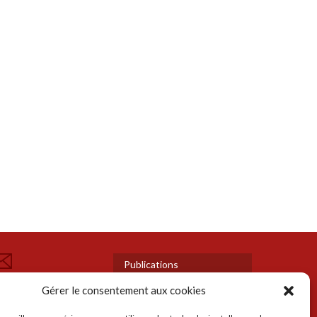
Publications
OUS
Presse
Gérer le consentement aux cookies
ONTACTER
Actualités
Mentions légales et
UIVEZ-NOUS