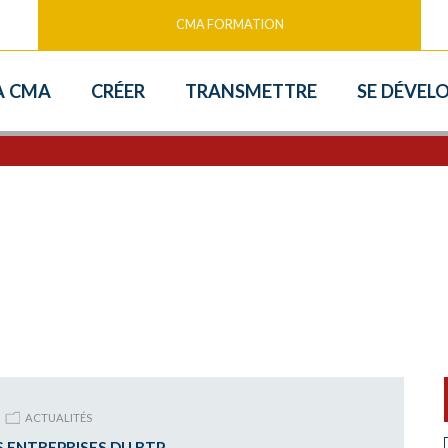
CMA FORMATION
ip
A CMA
CRÉER
TRANSMETTRE
SE DÉVEL
o
ontent
ACTUALITÉS
S ENTREPRISES DU BTP