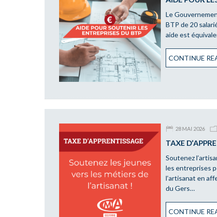
Le Gouvernement 
BTP de 20 salari
aide est équival
CONTINUE REA
28 MAI 2026
TAXE D’APPR
Soutenez l’artis
les entreprises p
l’artisanat en af
du Gers…
CONTINUE REA