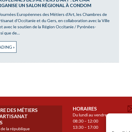
RGANISE UN SALON RÉGIONAL À CONDOM
 Journées Européennes des Métiers d’Art, les Chambres de
rtisanat d’Occitanie et du Gers, en collaboration avec la Ville
t avec le soutien de la Région Occitanie / Pyrénées-
nsi que de…
DING »
HORAIRES
E DES MÉTIERS
Du lundi au vendredi
N
L’ARTISANAT
08:30 – 12:00
C
S
13:30 – 17:00
 de la république
S