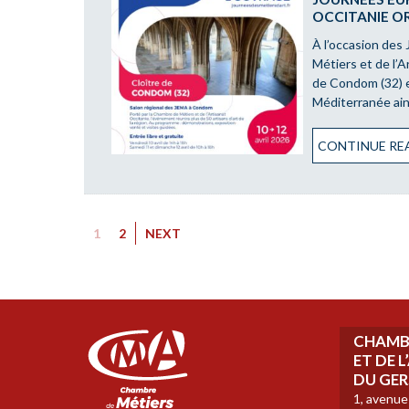
OCCITANIE O
À l’occasion des
Métiers et de l’A
de Condom (32) e
Méditerranée ai
CONTINUE REA
1
2
NEXT
CHAMBR
ET DE 
DU GER
1, avenue