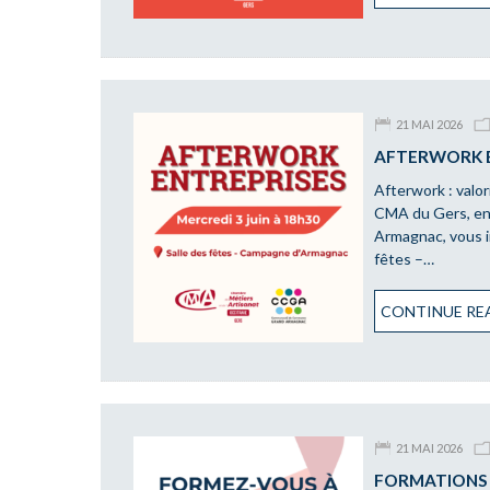
21 MAI 2026
AFTERWORK E
Afterwork : valori
CMA du Gers, en
Armagnac, vous in
fêtes –…
CONTINUE REA
21 MAI 2026
FORMATIONS 