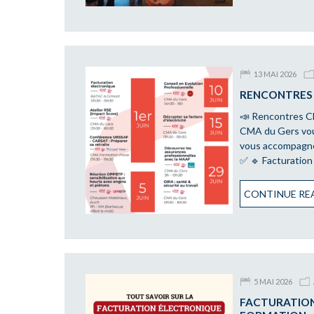
13 MAI 2026
RENCONTRES 
📣 Rencontres CM
CMA du Gers vou
vous accompagner
✅ 🔹 Facturation
CONTINUE REA
5 MAI 2026
FACTURATION