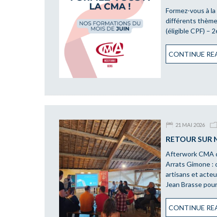
Formez-vous à la
différents thème
(éligible CPF) – 2
CONTINUE REA
21 MAI 2026
RETOUR SUR 
Afterwork CMA 
Arrats Gimone : q
artisans et acte
Jean Brasse pou
CONTINUE REA