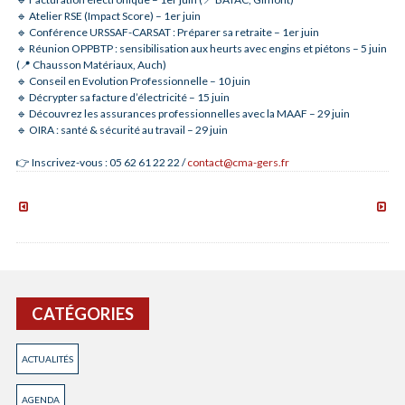
🔹 Atelier RSE (Impact Score) – 1er juin
🔹 Conférence URSSAF-CARSAT : Préparer sa retraite – 1er juin
🔹 Réunion OPPBTP : sensibilisation aux heurts avec engins et piétons – 5 juin
(📍 Chausson Matériaux, Auch)
🔹 Conseil en Evolution Professionnelle – 10 juin
🔹 Décrypter sa facture d’électricité – 15 juin
🔹 Découvrez les assurances professionnelles avec la MAAF – 29 juin
🔹 OIRA : santé & sécurité au travail – 29 juin
👉 Inscrivez-vous : 05 62 61 22 22 /
contact@cma-gers.fr
Facturation
After
électronique
entrep
:
à
atelier
Campa
gratuit
d’Arm
et
formation
CATÉGORIES
ACTUALITÉS
AGENDA