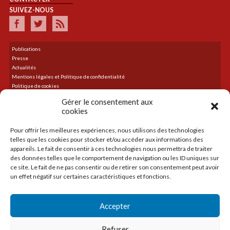
SUIVEZ-NOUS
Publications
Presse
Actualités
Mentions légales et Politique de confidentialité
Politique de cookies
Plan du site
Gérer le consentement aux
cookies
Pour offrir les meilleures expériences, nous utilisons des technologies
DERNIER TWEET
telles que les cookies pour stocker et/ou accéder aux informations des
Le flux Twitter n’est pas disponible pour le moment.
appareils. Le fait de consentir à ces technologies nous permettra de traiter
des données telles que le comportement de navigation ou les ID uniques sur
ce site. Le fait de ne pas consentir ou de retirer son consentement peut avoir
un effet négatif sur certaines caractéristiques et fonctions.
ACCUEIL
LA CMA
Accepter
CRÉER
TRANSMETTRE
Refuser