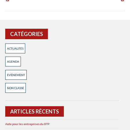
Européennes
VOUS
des
2024
Métiers
DE
d’Art
LA
2024
RECO
CATÉGORIES
ACTUALITÉS
AGENDA
EVÉNEMENT
NON CLASSÉ
ARTICLES RÉCENTS
Aide pour les entreprises du BTP