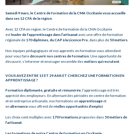
Samedi 9 mars, le Centre de formation de la CMA Occitanie vous accueille
dans ses 12 CFA de la région
.
Avec 12 CFA en région, le Centre de formation de la CMA Occitanie
est
leader de l’apprentissage dans l’artisanat
avec une offre de formation
régionale de
170 diplômes, du CAP à la Licence Pro
, dans plus de
50 métiers
.
Nos équipes pédagogiques et nos apprentis en formation vous attendent
pour vous faire
découvrir nos centres de formation
. Une opportunité de
découvrir, s’informer et envisager ensemble des
métiers qui recrutent
.
VOUS AVEZ ENTRE 15 ET 29 ANS ET CHERCHEZ UNE FORMATION EN
APPRENTISSAGE ?
Formation diplômante, gratuite et rémunérée
, l’apprentissage est très
apprécié des employeurs. En alternant des périodes en centre de formation
et en entreprise artisanale, nos formations en
apprentissage
et
en
alternance
vous offrent de
réelles opportunités d’emploi
.
Les choix sont multiples avec
170 formations
proposées dans
50 métiers de
l’artisanat
.
Les formations de notre Centre de formation en Occitanie
: