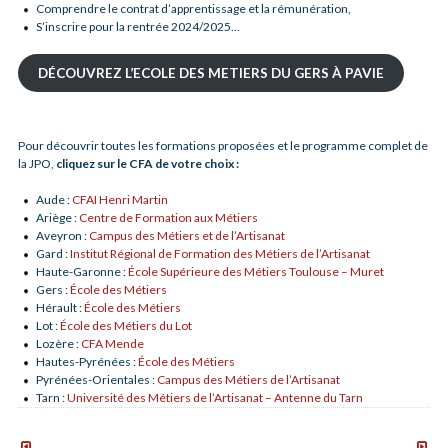
Comprendre le contrat d’apprentissage et la rémunération,
S’inscrire pour la rentrée 2024/2025…
DÉCOUVREZ L’ECOLE DES METIERS DU GERS À PAVIE
Pour découvrir toutes les formations proposées et le programme complet de
la JPO,
cliquez sur le CFA de votre choix :
Aude :
CFAI Henri Martin
Ariège :
Centre de Formation aux Métiers
Aveyron :
Campus des Métiers et de l’Artisanat
Gard :
Institut Régional de Formation des Métiers de l’Artisanat
Haute-Garonne :
École Supérieure des Métiers Toulouse – Muret
Gers :
École des Métiers
Hérault :
École des Métiers
Lot :
École des Métiers du Lot
Lozère :
CFA Mende
Hautes-Pyrénées :
École des Métiers
Pyrénées-Orientales :
Campus des Métiers de l’Artisanat
Tarn :
Université des Métiers de l’Artisanat – Antenne du Tarn
Journées
RENDE