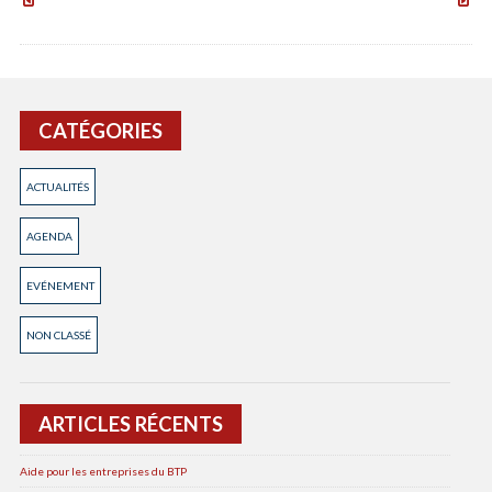
régional
Europ
des
des
Métiers
Métie
d’art
d’Art :
à
la
Condom
CMA
CATÉGORIES
Occita
organi
un
ACTUALITÉS
salon
région
à
AGENDA
Cond
EVÉNEMENT
NON CLASSÉ
ARTICLES RÉCENTS
Aide pour les entreprises du BTP