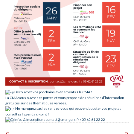
Découvrez vos prochains événements à la CMA !
La CMA vous ouvre ses portes et vous propose des réunions d’information
gratuites sur des thématiques variées.
Ne manquez pas les rendez-vous qui peuvent booster vos projets :
consultez l’agenda ci-joint !
Infos & inscription : contact@cma-gers.fr / 05 62 61 22 22
Salon
Journ