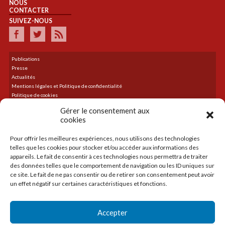
NOUS
CONTACTER
SUIVEZ-NOUS
Publications
Presse
Actualités
Mentions légales et Politique de confidentialité
Politique de cookies
Plan du site
Gérer le consentement aux
cookies
Pour offrir les meilleures expériences, nous utilisons des technologies
DERNIER TWEET
telles que les cookies pour stocker et/ou accéder aux informations des
Le flux Twitter n’est pas disponible pour le moment.
appareils. Le fait de consentir à ces technologies nous permettra de traiter
des données telles que le comportement de navigation ou les ID uniques sur
ce site. Le fait de ne pas consentir ou de retirer son consentement peut avoir
un effet négatif sur certaines caractéristiques et fonctions.
ACCUEIL
LA CMA
Accepter
CRÉER