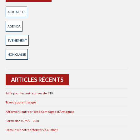
RADIO
TRAV
ET
ACTUALITÉS
ÉQUI
AGENDA
EVÉNEMENT
NON CLASSÉ
ARTICLES RÉCENTS
Aide pour les entreprises du BTP
Taxe d’apprentissage
Afterwork entreprises à Campagne d’Armagnac
Formations CMA – Juin
Retour sur notre afterwork à Gimont