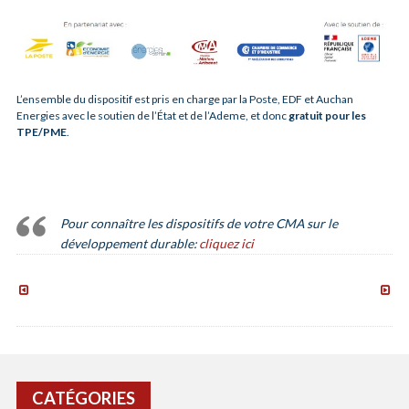
L’ensemble du dispositif est pris en charge par la Poste, EDF et Auchan
Energies avec le soutien de l’État et de l’Ademe, et donc
gratuit pour les
TPE/PME
.
Pour connaître les dispositifs de votre CMA sur le
développement durable:
cliquez ici
À
ACCES
LA
:
RENCONTRE
AIDES
DES
DE
ARTISANS
L’ÉTAT
D’OCCITANIE
POUR
SUR
FINA
CATÉGORIES
SUD
LES