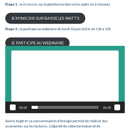
Étape 1
: Je m’inscris sur la plateforme baisse les watts en 2 minutes
JE M’INSCRIS SUR BAISSE LES WATTS
Étape 2 :
Je participe au webinaire du lundi 10 juin 2024, de 11h à 13h
JE PARTICIPE AU WEBINAIRE
Lecteur
vidéo
00:00
00:30
Suivre et gérer sa consommation d’énergie permet de réaliser des
économies sur les factures. L’objectif de cette formation et de