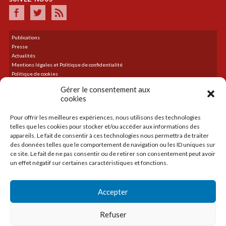
Publications
Presse
Actualités
Mentions légales et Politique de confidentialité
Politique de cookies
Plan du site
Gérer le consentement aux
cookies
Pour offrir les meilleures expériences, nous utilisons des technologies
DERNIER TWEET
telles que les cookies pour stocker et/ou accéder aux informations des
Le flux Twitter n’est pas disponible pour le moment.
appareils. Le fait de consentir à ces technologies nous permettra de traiter
des données telles que le comportement de navigation ou les ID uniques sur
ce site. Le fait de ne pas consentir ou de retirer son consentement peut avoir
un effet négatif sur certaines caractéristiques et fonctions.
ACCUEIL
LA CMA
Accepter
CRÉER
TRANSMETTRE
Refuser
SE DÉVELOPPER