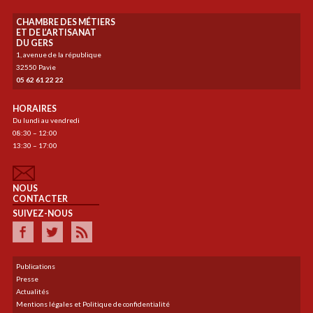
CHAMBRE DES MÉTIERS
ET DE L’ARTISANAT
DU GERS
1, avenue de la république
32550 Pavie
05 62 61 22 22
HORAIRES
Du lundi au vendredi
08:30 – 12:00
13:30 – 17:00
NOUS
CONTACTER
SUIVEZ-NOUS
Publications
Presse
Actualités
Mentions légales et Politique de confidentialité