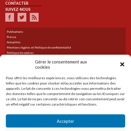
CONTACTER
SUIVEZ-NOUS
Publications
Presse
Actualités
Mentions légales et Politique de confidentialité
Politique de cookies
Plan du site
Gérer le consentement aux
cookies
Pour offrir les meilleures expériences, nous utilisons des technologies
DERNIER TWEET
telles que les cookies pour stocker et/ou accéder aux informations des
Le flux Twitter n’est pas disponible pour le moment.
appareils. Le fait de consentir à ces technologies nous permettra de traiter
des données telles que le comportement de navigation ou les ID uniques sur
ce site. Le fait de ne pas consentir ou de retirer son consentement peut avoir
un effet négatif sur certaines caractéristiques et fonctions.
ACCUEIL
LA CMA
Accepter
CRÉER
TRANSMETTRE