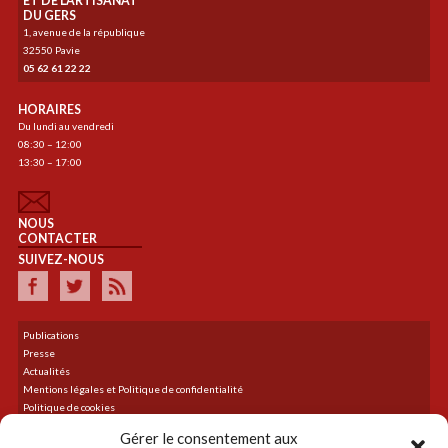
ET DE L’ARTISANAT
DU GERS
1, avenue de la république
32550 Pavie
05 62 61 22 22
HORAIRES
Du lundi au vendredi
08:30 – 12:00
13:30 – 17:00
NOUS
CONTACTER
SUIVEZ-NOUS
Publications
Presse
Actualités
Mentions légales et Politique de confidentialité
Politique de cookies
Plan du site
Gérer le consentement aux