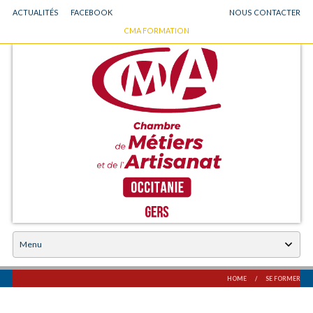
ACTUALITÉS
FACEBOOK
NOUS CONTACTER
GO
CMA FORMATION
Chambre des Métiers et de l'Artisanat du Gers
TO
MAIN
NAVIGATION
Skip
to
content
HOME
/
SE FORMER